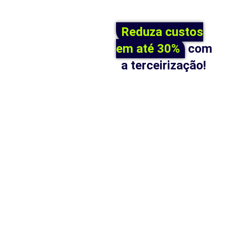
Reduza custos
em até 30%
com
a terceirização!