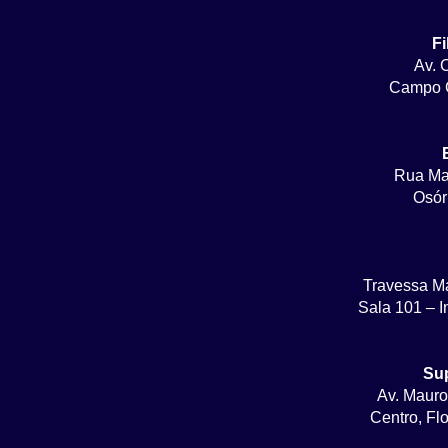
Fi
Av. 
Campo G
Rua Ma
Osór
Travessa M
Sala 101 – I
Su
Av. Mauro
Centro, Fl