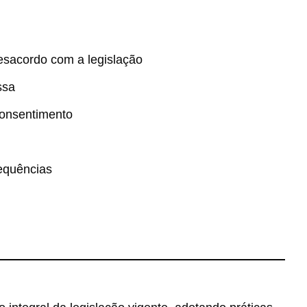
esacordo com a legislação
ssa
consentimento
equências