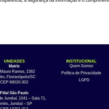
sparência, a segurança da informação e o cumprimento i
UNIDADES
INSTITUCIONAL
Quem Somos
Matriz
 Mauro Ramos, 1562
Política de Privacidade
ro, Florianópolis/SC
LGPD
CEP 88020-302
Filial São Paulo
de Jundiaí, 1041 – Sala 71,
ntro, Jundiaí – SP
CEP 13201-012