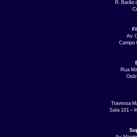
R. Barão 
Ce
Fi
Av. 
Campo G
Rua Ma
Osór
Travessa M
Sala 101 – I
Su
Av. Mauro