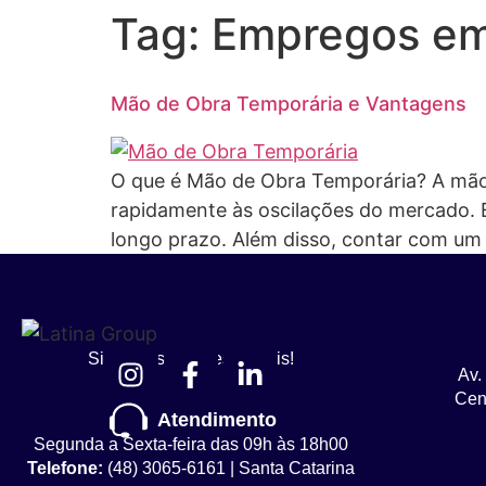
Tag:
Empregos em
Mão de Obra Temporária e Vantagens
O que é Mão de Obra Temporária? A mão 
rapidamente às oscilações do mercado.
longo prazo. Além disso, contar com um 
Siga nossas redes sociais!
Av.
Cent
Atendimento
Segunda a Sexta-feira das 09h às 18h00
Telefone:
(48) 3065-6161 | Santa Catarina