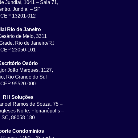
de Jundiaí, 1041 – Sala 71,
ntro, Jundiaí – SP
CEP 13201-012
lial Rio de Janeiro
Cesário de Melo, 3311
rade, Rio de Janeiro/RJ
CEP 23050-101
Escritório Osório
jor João Marques, 1127,
io, Rio Grande do Sul
CEP 95520-000
RH Soluções
anoel Ramos de Souza, 75 –
ngleses Norte, Florianópolis –
SC, 88058-180
porte Condomínios
 Ramos, 1450 – 2º andar –