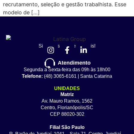
recrutamento, seleção e gestão trabalhista. Esse
modelo de […]
Siga nossas redes sociais!
Atendimento
Segunda a Sexta-feira das 09h às 18h00
Telefone:
(48) 3065-6161 | Santa Catarina
UNIDADES
Matriz
Av. Mauro Ramos, 1562
Centro, Florianópolis/SC
CEP 88020-302
Filial São Paulo
R. Barão de Jundiaí, 1041 – Sala 71, Centro, Jundiaí –