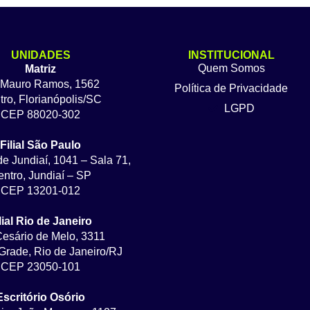
UNIDADES
INSTITUCIONAL
Quem Somos
Matriz
 Mauro Ramos, 1562
Política de Privacidade
ro, Florianópolis/SC
LGPD
CEP 88020-302
Filial São Paulo
de Jundiaí, 1041 – Sala 71,
ntro, Jundiaí – SP
CEP 13201-012
lial Rio de Janeiro
Cesário de Melo, 3311
rade, Rio de Janeiro/RJ
CEP 23050-101
Escritório Osório